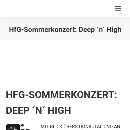
HfG-Sommerkonzert: Deep ´n´ High
Du bist hier:
HFG-SOMMERKONZERT:
DEEP ´N´ HIGH
FR
... MIT BLICK ÜBERS DONAUTAL UND AN