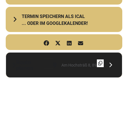
TERMIN SPEICHERN ALS ICAL
... ODER IM GOOGLEKALENDER!
Route
Address - HfG-Sommerkonzert: Deep ´n´ High 
Destination Address - HfG-Sommerkonze
planen