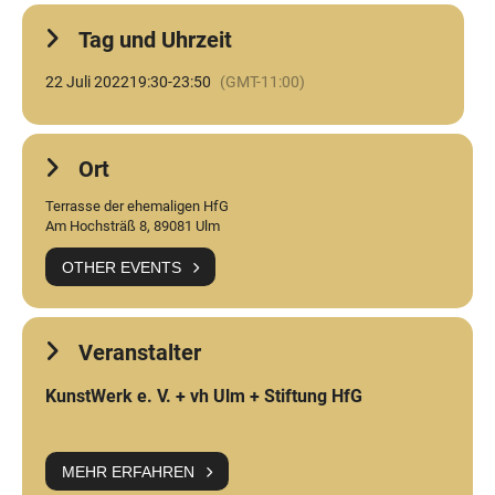
Tag und Uhrzeit
22 Juli 2022
19:30
-
23:50
(GMT-11:00)
Ort
Terrasse der ehemaligen HfG
Am Hochsträß 8, 89081 Ulm
OTHER EVENTS
Veranstalter
KunstWerk e. V. + vh Ulm + Stiftung HfG
MEHR ERFAHREN