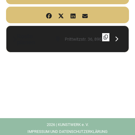
Route
Address - Malstrom (young urban jazz) [1oLJ6
Destination Address - Malstrom (young 
planen
2026 | KUNSTWERK e. V.
IMPRESSUM UND DATENSCHUTZERKLÄRUNG