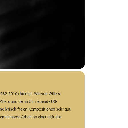
932-2016) huldigt. Wie von Willers
illers und der in Ulm lebende US-
ne lyrisch-freien Kompositionen sehr gut.
 gemeinsame Arbeit an einer aktuelle