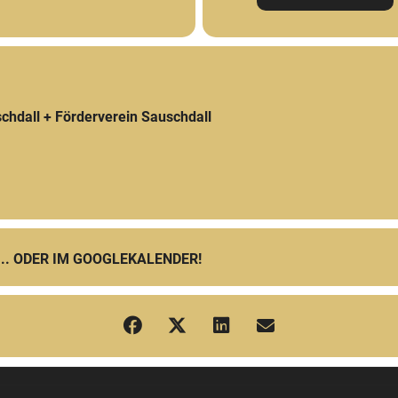
schdall + Förderverein Sauschdall
... ODER IM GOOGLEKALENDER!
rs Old and New Quartett (feat. Bill Elgart) [HUUWAa0vI]