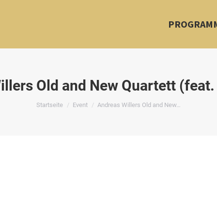
PROGRAM
llers Old and New Quartett (feat. B
Du bist hier:
Startseite
Event
Andreas Willers Old and New…