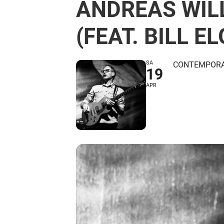
ANDREAS WIL
(FEAT. BILL E
SA
CONTEMPORA
19
APR