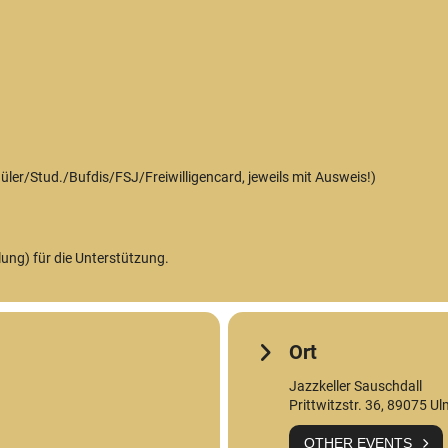
chüler/Stud./Bufdis/FSJ/Freiwilligencard, jeweils mit Ausweis!)
lung) für die Unterstützung.
Ort
Jazzkeller Sauschdall
Prittwitzstr. 36, 89075 U
OTHER EVENTS