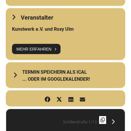
Veranstalter
Kunstwerk e.V. und Roxy Ulm
MEHR ERFAHREN
TERMIN SPEICHERN ALS ICAL
... ODER IM GOOGLEKALENDER!
Route
Address - Massa [Qj4u9k6kK]
Destination Address - Massa [W3qYRXV
planen