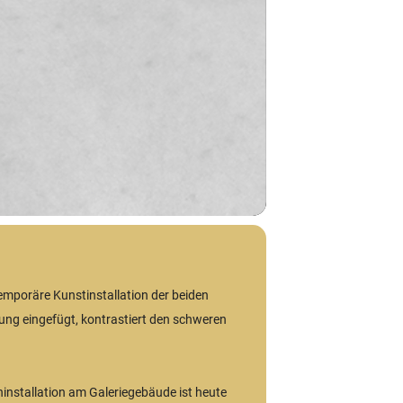
 temporäre Kunstinstallation der beiden
ung eingefügt, kontrastiert den schweren
ninstallation am Galeriegebäude ist heute