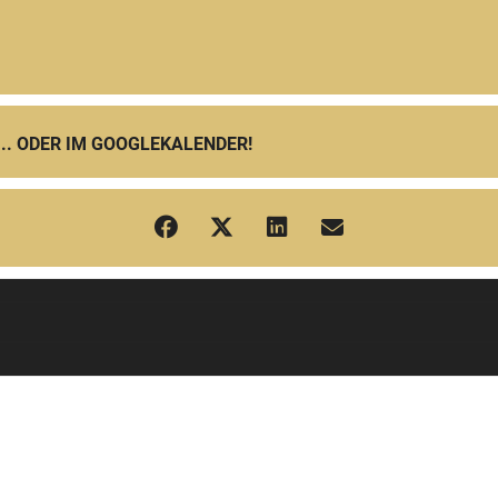
... ODER IM GOOGLEKALENDER!
ssage: Beginn "Haut" (Lukas Pfalzer und Susanne Hopmann) [RiPWW4lJA]