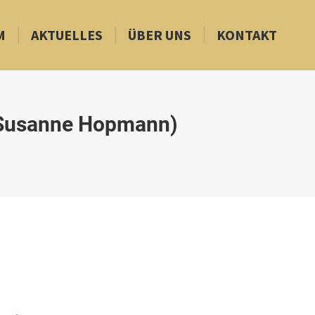
M
AKTUELLES
ÜBER UNS
KONTAKT
d Susanne Hopmann)