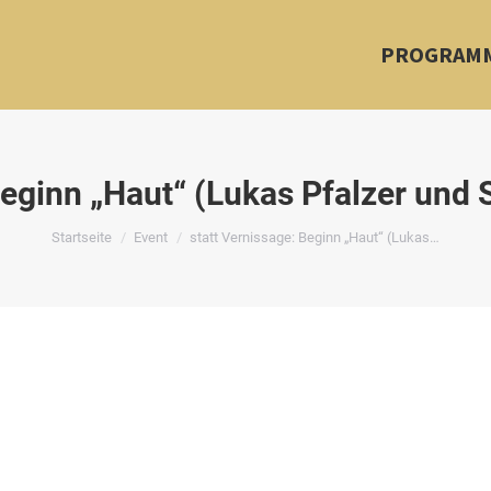
PROGRAM
 Beginn „Haut“ (Lukas Pfalzer un
Du bist hier:
Startseite
Event
statt Vernissage: Beginn „Haut“ (Lukas…