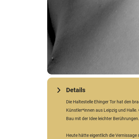
Details
Die Haltestelle Ehinger Tor hat den br
Künstler*innen aus Leipzig und Halle
Bau mit der Idee leichter Berührungen
Heute hätte eigentlich die Vernissage